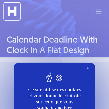
Panneau de gestion des cookies
Calendar Deadline With
Clock In A Flat Design
Contacts
X
Téléphone
6058276870
Ce site utilise des cookies
et vous donne le contrôle
Mail
sur ceux que vous
rf.duangreverdnaxela@tcatnoc
souhaitez activer