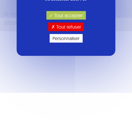
© Alexandre Vergnaud |
Designed with
by
Tout accepter
alexandrevergnaud.fr
Tout refuser
Personnaliser