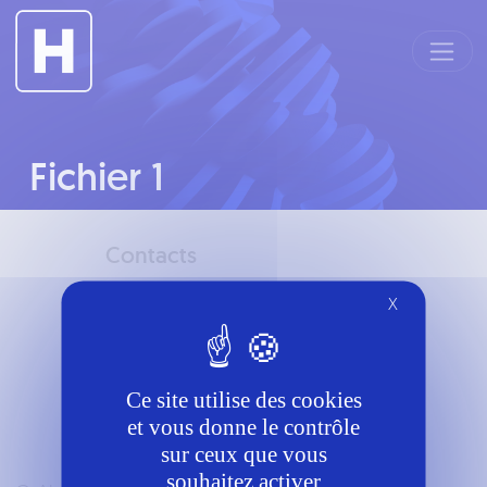
Panneau de gestion des cookies
Fichier 1
Contacts
Téléphone
X
6058276870
Mail
Ce site utilise des cookies
rf.duangreverdnaxela@tcatnoc
et vous donne le contrôle
sur ceux que vous
souhaitez activer