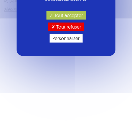
© Alexandre Vergnaud |
Designed with
by
alexandrevergnaud.fr
Tout accepter
Tout refuser
Personnaliser