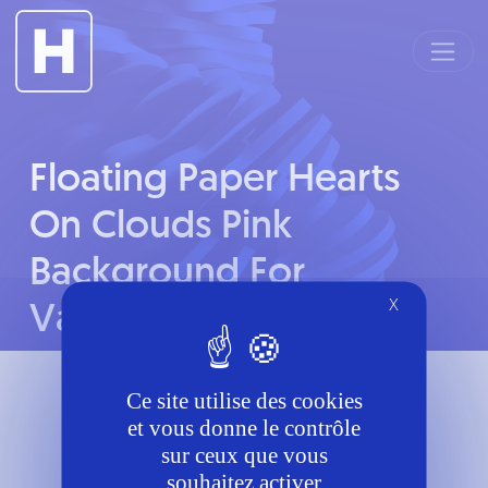
Panneau de gestion des cookies
Floating Paper Hearts
On Clouds Pink
Background For
Valentines D
X
Contacts
Ce site utilise des cookies
et vous donne le contrôle
Téléphone
sur ceux que vous
6058276870
souhaitez activer