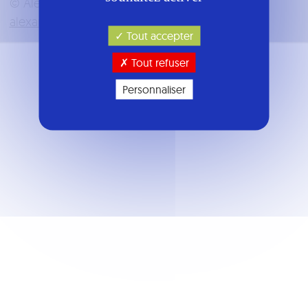
© Alexandre Vergnaud |
Designed with
by
alexandrevergnaud.fr
Tout accepter
Tout refuser
Personnaliser