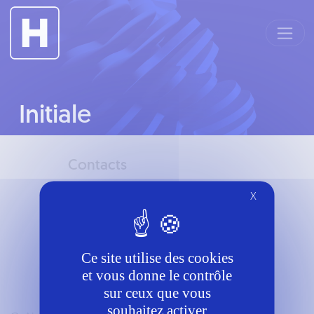
Panneau de gestion des cookies
Initiale
Contacts
Téléphone
X
6058276870
Mail
Ce site utilise des cookies
rf.duangreverdnaxela@tcatnoc
et vous donne le contrôle
sur ceux que vous
souhaitez activer