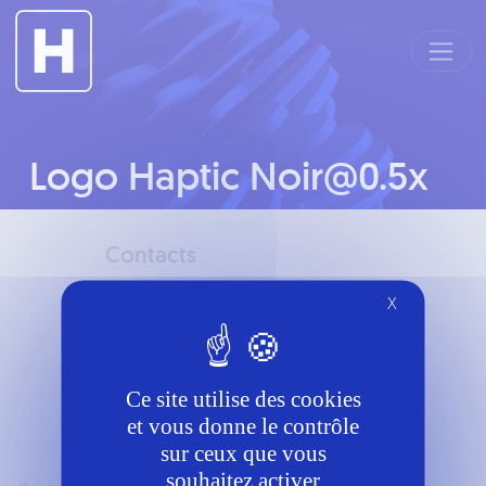
Panneau de gestion des cookies
Logo Haptic Noir@0.5x
Contacts
Téléphone
X
6058276870
Mail
Ce site utilise des cookies
rf.duangreverdnaxela@tcatnoc
et vous donne le contrôle
sur ceux que vous
souhaitez activer