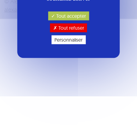
© Alexandre Vergnaud |
Designed with
by
alexandrevergnaud.fr
Tout accepter
Tout refuser
Personnaliser