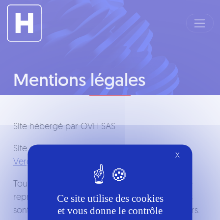
Panneau de gestion des cookies
Mentions légales
Site hébergé par OVH SAS
Site conçu, réalisé et alimenté par
Alexandre
X
Vergnaud
.
Tout les travaux présenté sont les miens. Toute
reproduction est interdite. Les logos présentés
Ce site utilise des cookies
sont la propriété de leurs détenteurs / créateurs.
et vous donne le contrôle