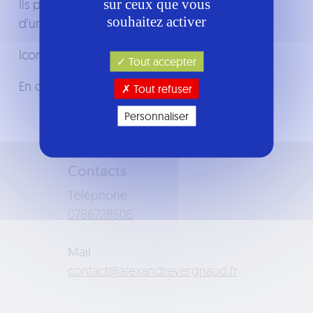
sur ceux que vous
Ils peuvent être utilisé à des fin d’identification
souhaitez activer
d’un service ou d’une entreprise.
Icons :
Dmitry Mirolyubov
et Fontawesome
Tout accepter
En cas de problème, merci de
me contacter.
Tout refuser
Personnaliser
Contacts
Téléphone
6058276870
Mail
rf.duangreverdnaxela@tcatnoc