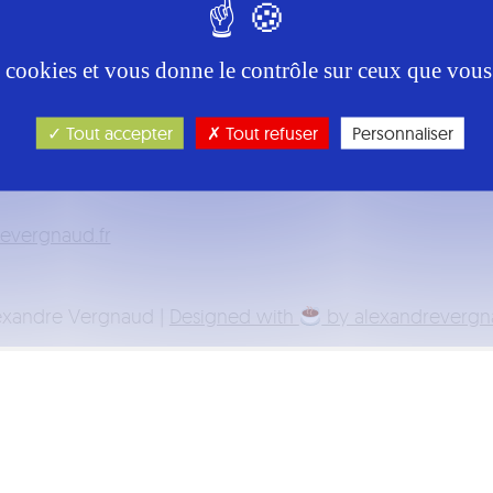
es cookies et vous donne le contrôle sur ceux que vous
Tout accepter
Tout refuser
Personnaliser
xela@tcatnoc
exandre Vergnaud |
Designed with
by alexandrevergna