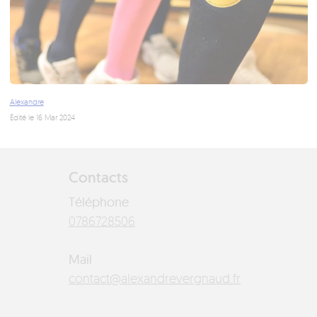
Alexandre
Édité le 16 Mar 2024
Contacts
Téléphone
6058276870
Mail
rf.duangreverdnaxela@tcatnoc