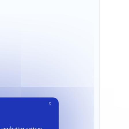
X
 souhaitez activer