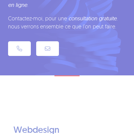
en ligne
.
Contactez-moi, pour une
consultation gratuite
.
nous verrons ensemble ce que l’on peut faire.
Webdesign