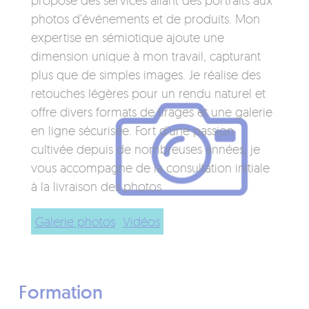
propose des services allant des portraits aux
photos d’événements et de produits. Mon
expertise en sémiotique ajoute une
dimension unique à mon travail, capturant
plus que de simples images. Je réalise des
retouches légères pour un rendu naturel et
offre divers formats de tirages et une galerie
en ligne sécurisée. Fort d’une passion
cultivée depuis de nombreuses années, je
vous accompagne de la consultation initiale
à la livraison des photos.
Galerie photos
Vidéos
Formation