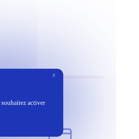
X
 souhaitez activer