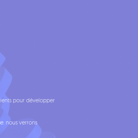
ients pour développer
te
. nous verrons