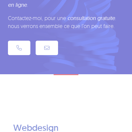
en ligne
.
Contactez-moi, pour une
consultation gratuite
.
nous verrons ensemble ce que l’on peut faire.
Webdesign