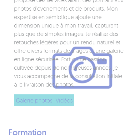
propose des services allant des portraits aux
photos d’événements et de produits. Mon
expertise en sémiotique ajoute une
dimension unique à mon travail, capturant
plus que de simples images. Je réalise des
retouches légères pour un rendu naturel et
offre divers formats de tirages et une galerie
en ligne sécurisée. Fort d’une passion
cultivée depuis de nombreuses années, je
vous accompagne de la consultation initiale
à la livraison des photos.
Galerie photos
Vidéos
Formation